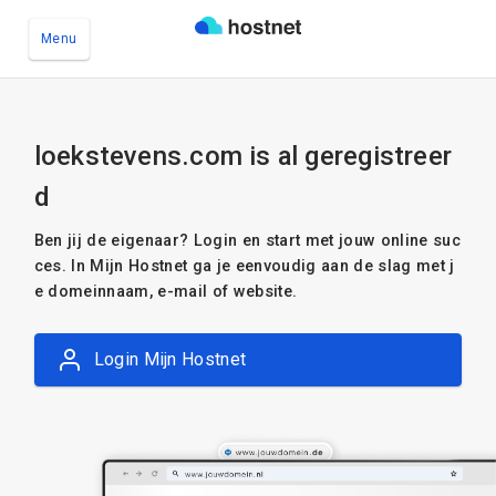
Menu
Ga naar de hoofdinhoud
loekstevens.com is al geregistreer
d
Ben jij de eigenaar? Login en start met jouw online suc
ces. In Mijn Hostnet ga je eenvoudig aan de slag met j
e domeinnaam, e-mail of website.
Login Mijn Hostnet