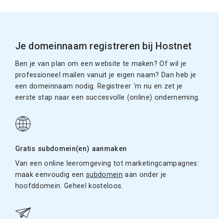
Je domeinnaam registreren bij Hostnet
Ben je van plan om een website te maken? Of wil je
professioneel mailen vanuit je eigen naam? Dan heb je
een domeinnaam nodig. Registreer ‘m nu en zet je
eerste stap naar een succesvolle (online) onderneming.
Gratis subdomein(en) aanmaken
Van een online leeromgeving tot marketingcampagnes:
maak eenvoudig een
subdomein
aan onder je
hoofddomein. Geheel kosteloos.