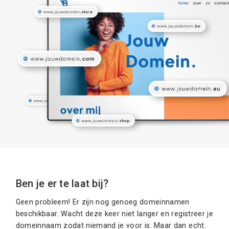
Ben je er te laat bij?
Geen probleem! Er zijn nog genoeg domeinnamen
beschikbaar. Wacht deze keer niet langer en registreer je
domeinnaam zodat niemand je voor is. Maar dan echt.